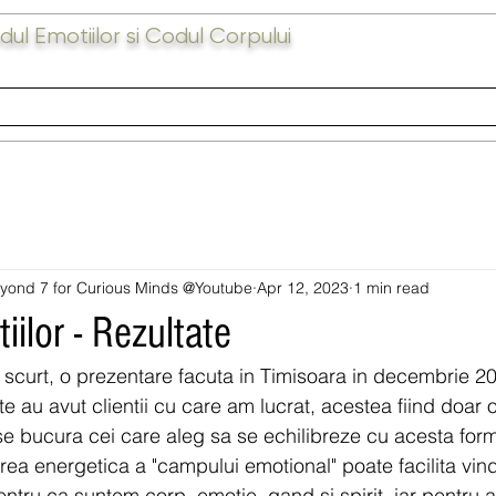
ul Emotiilor si Codul Corpului
l Emotiilor
Codul Corpului
Servicii
Testimonial
Video
yond 7 for Curious Minds @Youtube
Apr 12, 2023
1 min read
ilor - Rezultate
 scurt, o prezentare facuta in Timisoara in decembrie 202
e au avut clientii cu care am lucrat, acestea fiind doar 
 se bucura cei care aleg sa se echilibreze cu acesta fo
area energetica a "campului emotional" poate facilita vi
pentru ca suntem corp, emotie, gand si spirit, iar pentru a