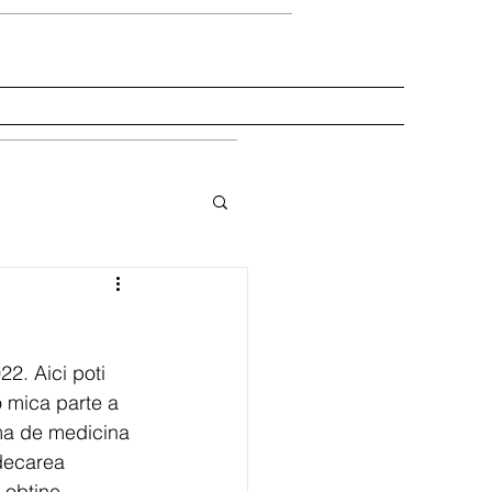
 Blog
Carti in engleza
Carti in romana
2. Aici poti 
o mica parte a 
rma de medicina 
ndecarea 
 obtine 