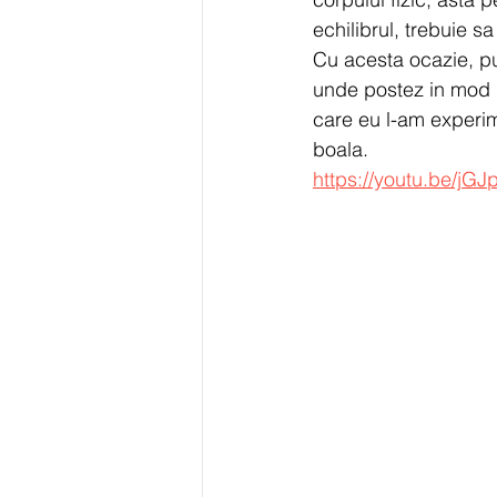
echilibrul, trebuie s
Cu acesta ocazie, pu
unde postez in mod re
care eu l-am experime
boala.
https://youtu.be/jGJ