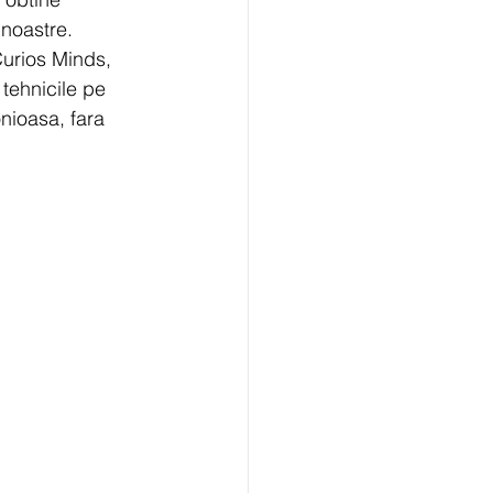
 noastre. 
Curios Minds, 
tehnicile pe 
onioasa, fara 