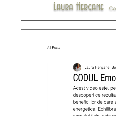
Laura Hergane
Cod
Povestea Codurilor
Cine sunt eu
Codu
All Posts
Laura Hergane. Be
CODUL Emoti
Acest video este, pe
descoperi ce rezultat
beneficiilor de care
energetica. Echilibr
corpului fizic, asta 