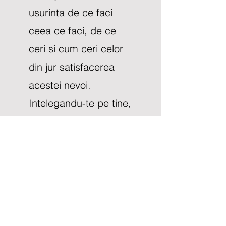
usurinta de ce faci
ceea ce faci, de ce
ceri si cum ceri celor
din jur satisfacerea
acestei nevoi.
Intelegandu-te pe tine,
ii intelegi si pe cei din
jur, familie, prieteni,
colegi, iar, o data
intelese aceste tipare
de relationare aduci
mai multa toleranta,